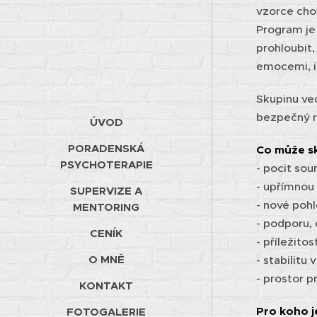
vzorce cho
Program je 
prohloubit,
emocemi, i
Skupinu ve
bezpečný r
ÚVOD
PORADENSKÁ
Co může s
PSYCHOTERAPIE
- pocit sou
- upřímnou
SUPERVIZE A
- nové pohl
MENTORING
- podporu,
CENÍK
- příležito
O MNĚ
- stabilitu 
- prostor 
KONTAKT
Pro koho j
FOTOGALERIE