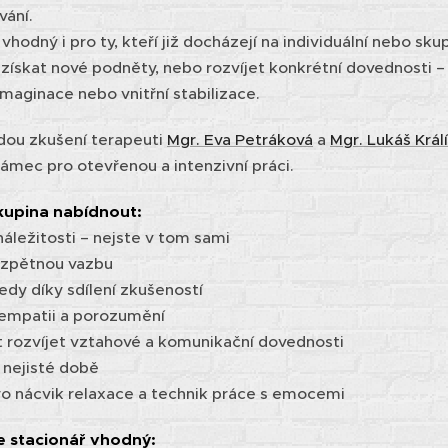
vání.
vhodný i pro ty, kteří již docházejí na individuální nebo skup
 získat nové podněty, nebo rozvíjet konkrétní dovednosti –
maginace nebo vnitřní stabilizace.
dou zkušení terapeuti
Mgr. Eva Petráková
a
Mgr. Lukáš Král
ámec pro otevřenou a intenzivní práci.
kupina nabídnout:
náležitosti – nejste v tom sami
 zpětnou vazbu
edy díky sdílení zkušeností
 empatii a porozumění
st rozvíjet vztahové a komunikační dovednosti
v nejisté době
pro nácvik relaxace a technik práce s emocemi
e stacionář vhodný: