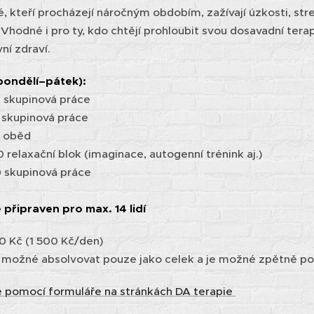
, kteří procházejí náročným obdobím, zažívají úzkosti, stre
Vhodné i pro ty, kdo chtějí prohloubit svou dosavadní ter
ní zdraví.
pondělí–pátek):
 skupinová práce
5 skupinová práce
0 oběd
 relaxační blok (imaginace, autogenní trénink aj.)
0 skupinová práce
 připraven pro max. 14 lidí
0 Kč (1 500 Kč/den)
 možné absolvovat pouze jako celek a je možné zpětně p
se pomocí formuláře na stránkách DA terapie