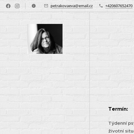
petrakovaeva@email.cz
+420607652470
Termín:
Týdenní ps
životní sit