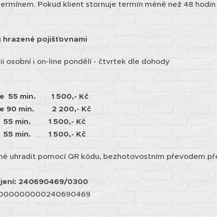
rmínem. Pokud klient stornuje termín méně než 48 hodin p
u hrazené pojišťovnami
i osobní i on-line pondělí - čtvrtek dle dohody
ie 55 min. 1 500,- Kč
ie 90 min. 2 200,- Kč
55 min. 1 500,- Kč
55 min. 1 500,- Kč
žné uhradit pomocí QR kódu, bezhotovostním převodem p
ojení: 240690469/0300
703000000000240690469