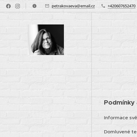
petrakovaeva@email.cz
+420607652470
Podmínky 
Informace svě
Domluvené ter