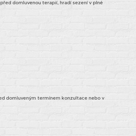
řed domluvenou terapií, hradí sezení v plné
řed domluveným termínem konzultace nebo v