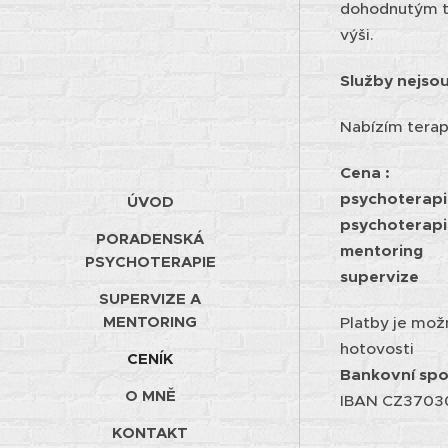
dohodnutým te
výši.
Služby nejso
Nabízím terapi
Cena :
psychoterap
ÚVOD
psychoterap
PORADENSKÁ
mentoring 
PSYCHOTERAPIE
supervize 
SUPERVIZE A
MENTORING
Platby je mo
hotovosti
CENÍK
Bankovní sp
O MNĚ
IBAN CZ3
KONTAKT