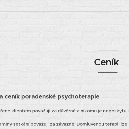
Cen
a ceník poradenské psychoterapie
řené klientem považuji za důvěrné a nikomu je neposkytuji
míny setkání považuji za závazné. Domluvenou terapii lze 